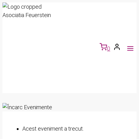
Skip
to
content
0
Acest eveniment a trecut.