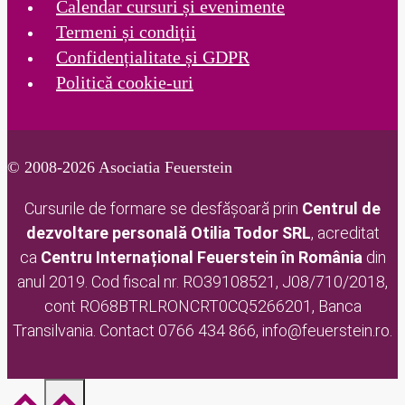
Calendar cursuri și evenimente
Termeni și condiții
Confidențialitate și GDPR
Politică cookie-uri
© 2008-2026 Asociatia Feuerstein
Cursurile de formare se desfășoară prin
Centrul de
dezvoltare personală Otilia Todor
SRL
, acreditat
ca
Centru Internațional Feuerstein în România
din
anul 2019. Cod fiscal nr. RO39108521, J08/710/2018,
cont RO68BTRLRONCRT0CQ5266201, Banca
Transilvania. Contact 0766 434 866, info@feuerstein.ro.