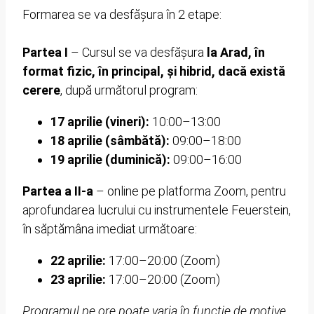
Formarea se va desfășura în 2 etape:
Partea I
– Cursul se va desfășura
la Arad, în
format fizic, în principal, și hibrid, dacă există
cerere
, după următorul program:
17 aprilie (vineri):
10:00–13:00
18 aprilie (sâmbătă):
09:00–18:00
19 aprilie (duminică):
09:00–16:00
Partea a II-a
– online pe platforma Zoom, pentru
aprofundarea lucrului cu instrumentele Feuerstein,
în săptămâna imediat următoare:
22 aprilie:
17:00–20:00 (Zoom)
23 aprilie:
17:00–20:00 (Zoom)
Programul pe ore poate varia în funcție de motive