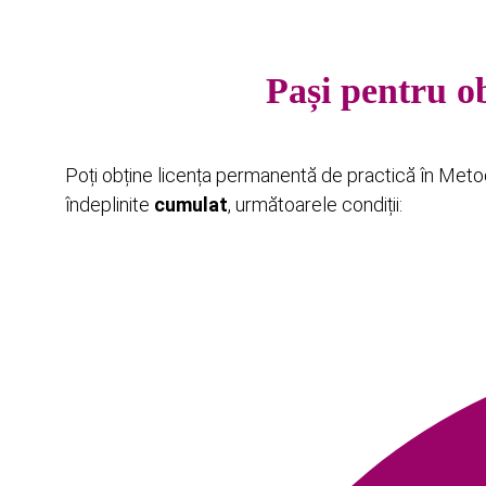
Pași pentru o
Poți obține licența permanentă de practică în Metod
îndeplinite
cumulat
, următoarele condiții: