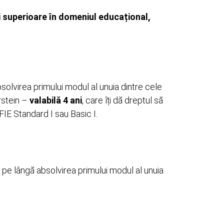
i superioare în domeniul educațional,
solvirea primului modul al unuia dintre cele
stein –
valabilă 4 ani
, care îți dă dreptul să
FIE Standard I sau Basic I.
 pe lângă absolvirea primului modul al unuia