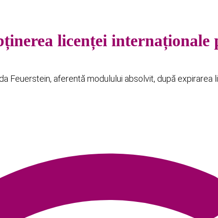
bținerea licenței internațional
a Feuerstein, aferentă modulului absolvit, după expirarea l