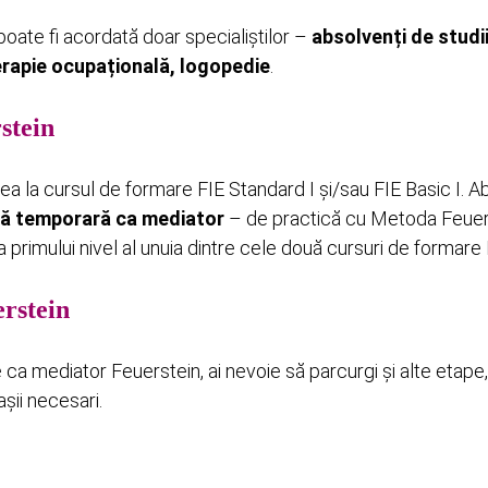
oate fi acordată doar specialiștilor –
absolvenți de studi
terapie ocupațională, logopedie
.
stein
ea la cursul de formare FIE Standard I și/sau FIE Basic I. Ab
ță temporară ca mediator
– de practică cu Metoda Feuer
 primului nivel al unuia dintre cele două cursuri de formare 
rstein
ca mediator Feuerstein, ai nevoie să parcurgi și alte etape,
șii necesari.