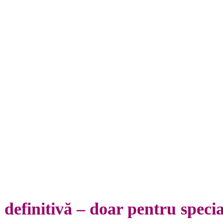
Condiții de acreditare
internațională în Metoda
Feuerstein
definitivă – doar pentru special