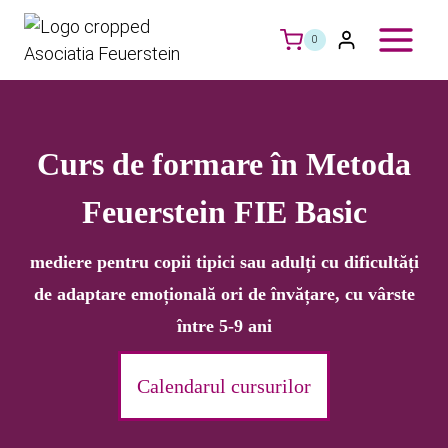
Skip
to
0
content
Curs de formare în Metoda
Feuerstein FIE Basic
mediere pentru copii tipici sau adulți cu dificultăți
de adaptare emoțională ori de învățare, cu vârste
între 5-9 ani
Calendarul cursurilor