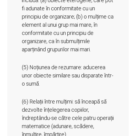
includă: (a) obiecte eterogene, care pot
fi adunate în conformitate cu un
principiu de organizare; (b) o mulțime ca
element al unui grup mai mare, în
conformitate cu un principiu de
organizare, ca în submulțimile
aparținând grupurilor mai mari.
(5) Noțiunea de rezumare: aducerea
unor obiecte similare sau disparate într-
o sumă.
(6) Relații între mulțimi: să înceapă să
dezvolte înțelegerea copiilor,
îndreptându-se către cele patru operații
matematice (adunare, scădere,
înmulțire, împărțire).