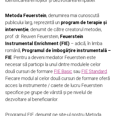
identificarea emoțiilor și dezvoltarea empatiei.
Metoda Feuerstein
, denumirea mai cunoscută
publicului larg, reprezintă un
program de terapie și
intervenție
, denumit de către creatorul metodei,
prof. dr. Reuven Feuerstein,
Feuerstein
Instrumental Enrichment (FIE)
– adică, în limba
română,
Programul de îmbogățire instrumentală –
FIE
. Pentru a deveni mediator Feuerstein este
necesar să participi la unul dintre modulele celor
două cursuri de formare
FIE Basic
sau
FIE Standard
.
Fiecare modul al celor două cursuri de formare oferă
acces la instrumente / caiete de lucru Feuerstein
specifice pe grupe de vârstă și pe nivelul de
dezvoltare al beneficiarilor.
Programul FIE, denumit pe site-ul nostru Metoda