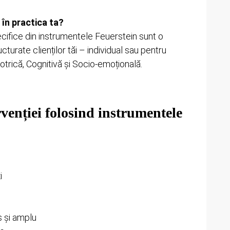
, în practica ta?
ecifice din instrumentele Feuerstein sunt o
cturate clienților tăi – individual sau pentru
omotrică, Cognitivă și Socio-emoțională.
venției folosind instrumentele
i
s și amplu