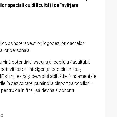
ților speciali cu dificultăți de învățare
.
ilor, psihoterapeuților, logopezilor, cadrelor
ea lor personală.
umină potenţialul ascuns al copilului/ adultului.
trivit căreia inteligenţa este dinamică şi
 FIE stimulează și dezvoltă abilităţile fundamentale
le în dezvoltare, punând la dispoziţia copiilor –
e pentru ca în final, să devină autonomi.
i: