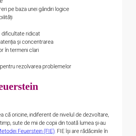
ie
eri pe baza unei gândiri logice
lități
 dificultate ridicat
atenția și concentrarea
or în termeni clari
e pentru rezolvarea problemelor
euerstein
că oricine, indiferent de nivelul de dezvoltare,
 timp, sute de mii de copii din toată lumea şi-au
etodei Feuerstein (FIE)
. FIE îşi are rădăcinile în