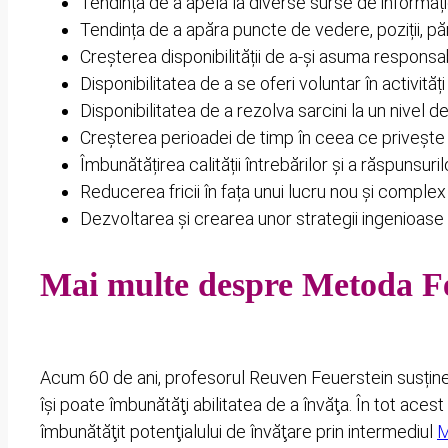
Tendința de a apela la diverse surse de informaț
Tendința de a apăra puncte de vedere, poziții, păr
Creșterea disponibilității de a-și asuma responsabi
Disponibilitatea de a se oferi voluntar în activități
Disponibilitatea de a rezolva sarcini la un nivel de
Creșterea perioadei de timp în ceea ce privește 
Îmbunătățirea calității întrebărilor și a răspunsuril
Reducerea fricii în fața unui lucru nou și complex
Dezvoltarea și crearea unor strategii ingenioas
Mai multe despre Metoda F
Acum 60 de ani, profesorul Reuven Feuerstein susținea 
îşi poate îmbunătăţi abilitatea de a învăţa. În tot acest
îmbunătăţit potenţialului de învăţare prin intermediul
M