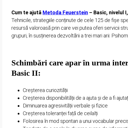
Cum te ajută
Metoda Feuerstein
– Basic, nivelul I
Tehnicile, strategiile conținute de cele 125 de fișe sp
resursă valoroasă prin care vei putea oferi servicii stru
grupuri, în susținerea dezvoltării a trei mari arii: Psih
Schimbări care apar în urma inter
Basic II:
Creșterea curiozității
Creșterea disponibilității de a ajuta și de a fi ajutaț
Diminuarea agresivității verbale și fizice
Creșterea toleranței față de ceilalți
Folosirea în mod spontan a unui vocabular preci