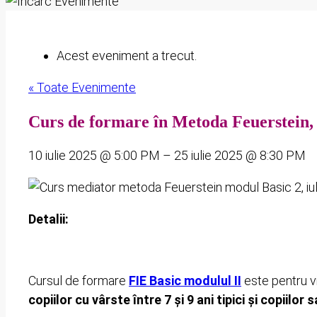
Acest eveniment a trecut.
« Toate Evenimente
Curs de formare în Metoda Feuerstein, B
10 iulie 2025
@
5:00 PM
–
25 iulie 2025
@
8:30 PM
Detalii:
Cursul de formare
FIE Basic modulul II
este pentru v
copiilor cu vârste între 7 și 9 ani tipici și copiilor