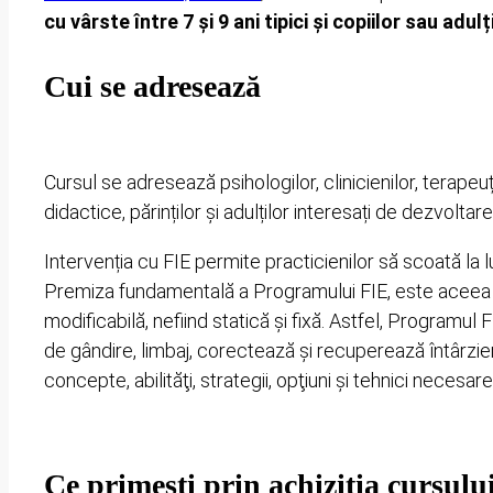
cu vârste între 7 și 9 ani tipici și copiilor sau adul
Cui se adresează
Cursul se adresează psihologilor, clinicienilor, terapeuț
didactice, părinților și adulților interesați de dezvoltar
Intervenția cu FIE permite practicienilor să scoată la l
Premiza fundamentală a Programului FIE, este aceea po
modificabilă, nefiind statică şi fixă. Astfel, Programul
de gândire, limbaj, corectează și recuperează întârzieri
concepte, abilităţi, strategii, opţiuni şi tehnici necesar
Ce primești prin achiziția cursulu