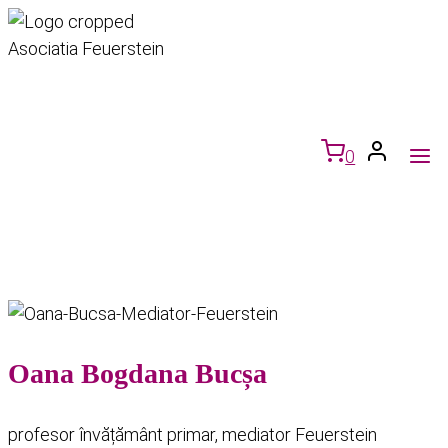
Skip
to
content
0
Oana Bogdana Bucșa
profesor învățământ primar, mediator Feuerstein