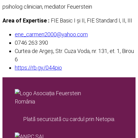
psiholog clinician, mediator Feuerstein
Area of Expertise :
FIE Basic I și II, FIE Standard I, II, III
ene_carmen2000@yahoo.com
0746 263 390
Curtea de Argeș, Str. Cuza Voda, nr. 131, et. 1, Birou
6
https://rb.gy/044pio
Plată securizată cu cardul prin Netopia.