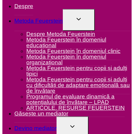
Despre
TOGGLE
Metoda Feuerstein
CHILD
MENU
Despre Metoda Feuerstein
Metoda Feuerstein în domeniul
educațional
Metoda Feuerstein în domeniul clinic
Metoda Feuerstein în domeniul
organizațional
Metoda Feuerstein pentru copii și adulți
tipici
Metoda Feuerstein pentru copii și adulți
cu dificultăți de adaptare emoțională sau
de învățare
Programul de evaluare dinamică a
potenţialului de învăţare – LPAD
ARTICOLE. RESURSE FEUERSTEIN
Găsește un mediator
TOGGLE
Devino mediator
CHILD