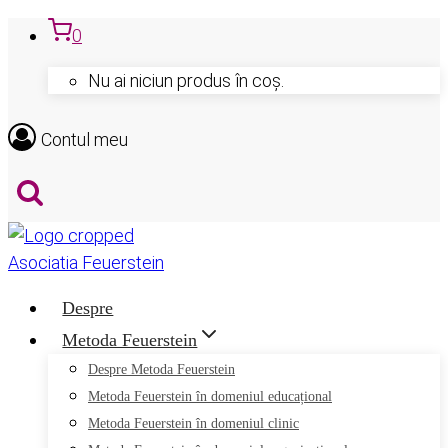
Skip
0
to
Nu ai niciun produs în coș.
content
Contul meu
Despre
Metoda Feuerstein
Despre Metoda Feuerstein
Metoda Feuerstein în domeniul educațional
Metoda Feuerstein în domeniul clinic