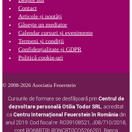
Contact
Articole și noutăți
Găsește un mediator
Calendar cursuri și evenimente
Termeni și condiții
Confidențialitate și GDPR
Politică cookie-uri
© 2008-2026 Asociatia Feuerstein
Cursurile de formare se desfășoară prin
Centrul de
dezvoltare personală Otilia Todor
SRL
, acreditat
ca
Centru Internațional Feuerstein în România
din
anul 2019. Cod fiscal nr. RO39108521, J08/710/2018,
cont RO68BTRLRONCRT0CQ5266201, Banca