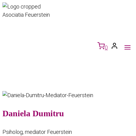
Skip
to
content
0
Daniela Dumitru
Psiholog, mediator Feuerstein