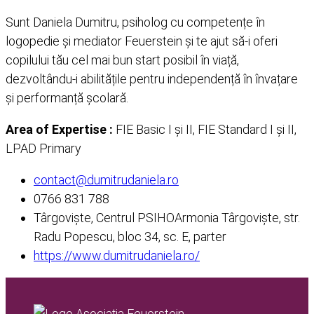
Sunt Daniela Dumitru, psiholog cu competențe în
logopedie și mediator Feuerstein și te ajut să-i oferi
copilului tău cel mai bun start posibil în viață,
dezvoltându-i abilitățile pentru independență în învațare
și performanță școlară.
Area of Expertise :
FIE Basic I și II, FIE Standard I și II,
LPAD Primary
contact@dumitrudaniela.ro
0766 831 788
Târgoviște, Centrul PSIHOArmonia Târgoviște, str.
Radu Popescu, bloc 34, sc. E, parter
https://www.dumitrudaniela.ro/