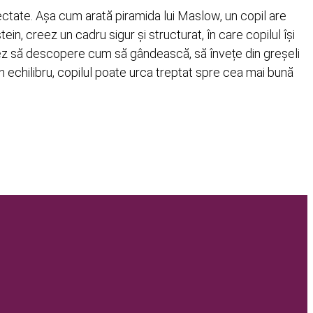
ectate. Așa cum arată piramida lui Maslow, un copil are
n, creez un cadru sigur și structurat, în care copilul își
hidez să descopere cum să gândească, să învețe din greșeli
t în echilibru, copilul poate urca treptat spre cea mai bună