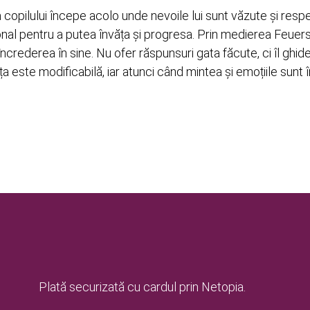
copilului începe acolo unde nevoile lui sunt văzute și resp
nal pentru a putea învăța și progresa. Prin medierea Feuerstei
e încrederea în sine. Nu ofer răspunsuri gata făcute, ci îl g
gența este modificabilă, iar atunci când mintea și emoțiile sun
Plată securizată cu cardul prin Netopia.