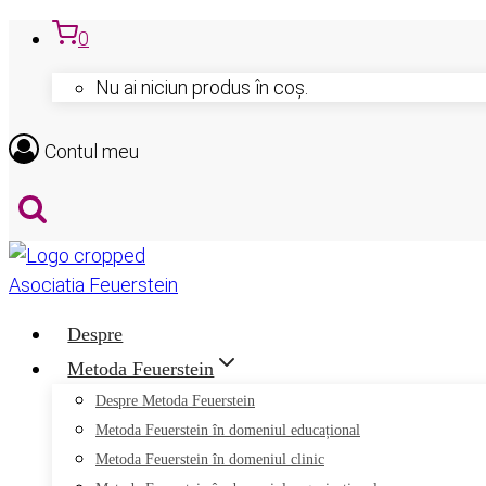
Skip
0
to
Nu ai niciun produs în coș.
content
Contul meu
Despre
Metoda Feuerstein
Despre Metoda Feuerstein
Metoda Feuerstein în domeniul educațional
Metoda Feuerstein în domeniul clinic