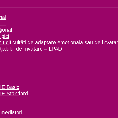
nal
ional
ipici
cu dificultăți de adaptare emoțională sau de învăța
ialului de învăţare – LPAD
IE Basic
FIE Standard
 mediatori