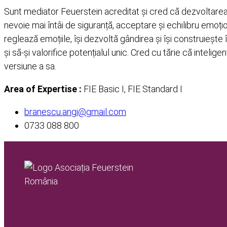
Sunt mediator Feuerstein acreditat și cred că dezvoltarea 
nevoie mai întâi de siguranță, acceptare și echilibru emoțio
reglează emoțiile, își dezvoltă gândirea și își construieșt
și să-și valorifice potențialul unic. Cred cu tărie că inteli
versiune a sa.
Area of Expertise :
FIE Basic I, FIE Standard I
branescu.angi@gmail.com
0733 088 800