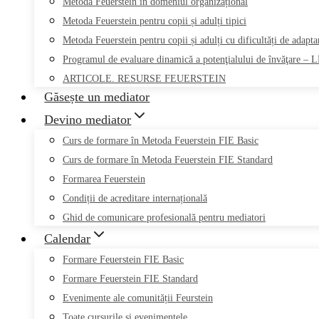
Metoda Feuerstein în domeniul organizațional
Metoda Feuerstein pentru copii și adulți tipici
Metoda Feuerstein pentru copii și adulți cu dificultăți de adapt
Programul de evaluare dinamică a potenţialului de învăţare –
ARTICOLE. RESURSE FEUERSTEIN
Găsește un mediator
Devino mediator
Curs de formare în Metoda Feuerstein FIE Basic
Curs de formare în Metoda Feuerstein FIE Standard
Formarea Feuerstein
Condiții de acreditare internațională
Ghid de comunicare profesională pentru mediatori
Calendar
Formare Feuerstein FIE Basic
Formare Feuerstein FIE Standard
Evenimente ale comunității Feurstein
Toate cursurile și evenimentele