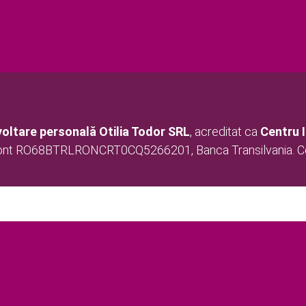
oltare personală Otilia Todor
SRL
, acreditat ca
Centru 
cont RO68BTRLRONCRT0CQ5266201, Banca Transilvania. Con