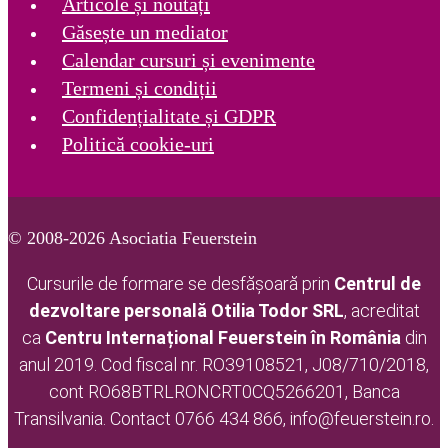
Articole și noutăți
Găsește un mediator
Calendar cursuri și evenimente
Termeni și condiții
Confidențialitate și GDPR
Politică cookie-uri
© 2008-2026 Asociatia Feuerstein
Cursurile de formare se desfășoară prin
Centrul de
dezvoltare personală Otilia Todor
SRL
, acreditat
ca
Centru Internațional Feuerstein în România
din
anul 2019. Cod fiscal nr. RO39108521, J08/710/2018,
cont RO68BTRLRONCRT0CQ5266201, Banca
Transilvania. Contact 0766 434 866, info@feuerstein.ro.